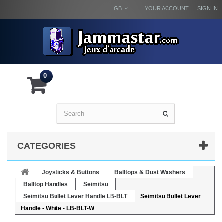
GB
YOUR ACCOUNT
SIGN IN
0
CATEGORIES
Joysticks & Buttons
Balltops & Dust Washers
Balltop Handles
Seimitsu
Seimitsu Bullet Lever Handle LB-BLT
Seimitsu Bullet Lever
Handle - White - LB-BLT-W